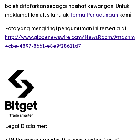
boleh ditafsirkan sebagai nasihat kewangan. Untuk
maklumat lanjut, sila rujuk
Terma Penggunaan
kami.
Foto yang mengiringi pengumuman ini tersedia di
http://www.globenewswire.com/NewsRoom/Attachme
4cbe-4897-8661-e8e9f28611d7
Legal Disclaimer:
EIN Presswire provides this news content "as is"