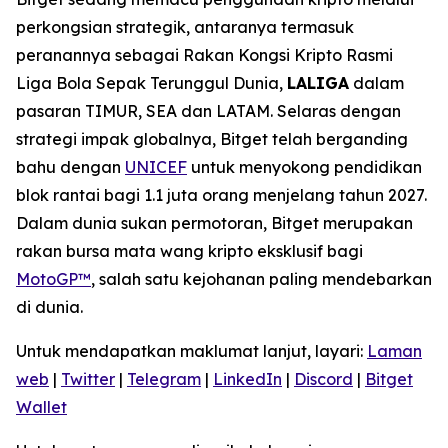
perkongsian strategik, antaranya termasuk
peranannya sebagai Rakan Kongsi Kripto Rasmi
Liga Bola Sepak Terunggul Dunia,
LALIGA
dalam
pasaran TIMUR, SEA dan LATAM. Selaras dengan
strategi impak globalnya, Bitget telah berganding
bahu dengan
UNICEF
untuk menyokong pendidikan
blok rantai bagi 1.1 juta orang menjelang tahun 2027.
Dalam dunia sukan permotoran, Bitget merupakan
rakan bursa mata wang kripto eksklusif bagi
MotoGP™
, salah satu kejohanan paling mendebarkan
di dunia.
Untuk mendapatkan maklumat lanjut, layari:
Laman
web
|
Twitter
|
Telegram
|
LinkedIn
|
Discord
|
Bitget
Wallet